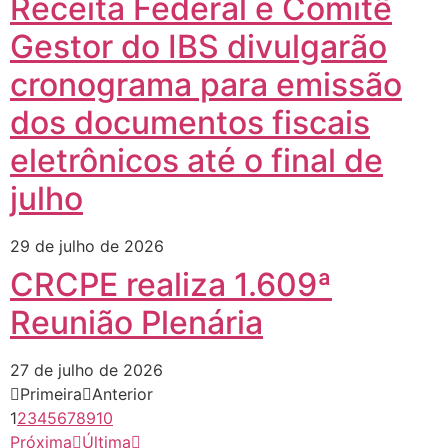
Receita Federal e Comitê
Gestor do IBS divulgarão
cronograma para emissão
dos documentos fiscais
eletrônicos até o final de
julho
29 de julho de 2026
CRCPE realiza 1.609ª
Reunião Plenária
27 de julho de 2026
Primeira
Anterior
1
2
3
4
5
6
7
8
9
10
Próxima
Última