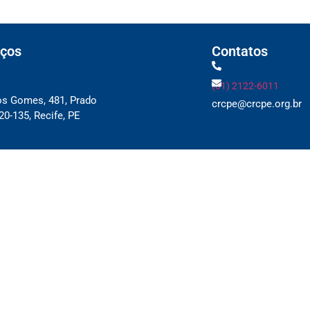
ços
Contatos
(81) 2122-6011
os Gomes, 481, Prado
crcpe@crcpe.org.br
0-135, Recife, PE
 e Delegacias
ique aqui