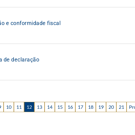
 e conformidade fiscal
a de declaração
9
10
11
12
13
14
15
16
17
18
19
20
21
Pr