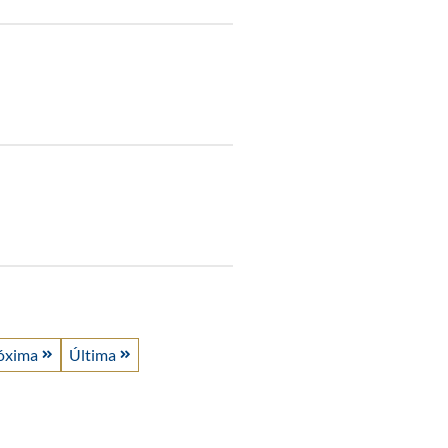
óxima
Última