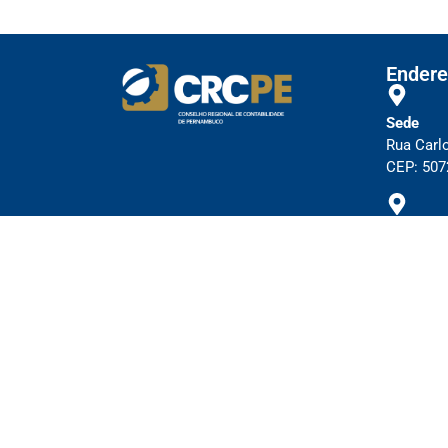
Endere
Sede
Rua Carl
CEP: 5072
Subsedes
Cl