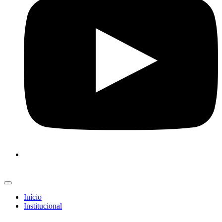
Início
Institucional