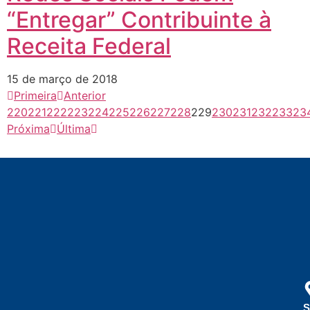
“Entregar” Contribuinte à
Receita Federal
15 de março de 2018
Primeira
Anterior
220
221
222
223
224
225
226
227
228
229
230
231
232
233
23
Próxima
Última
S