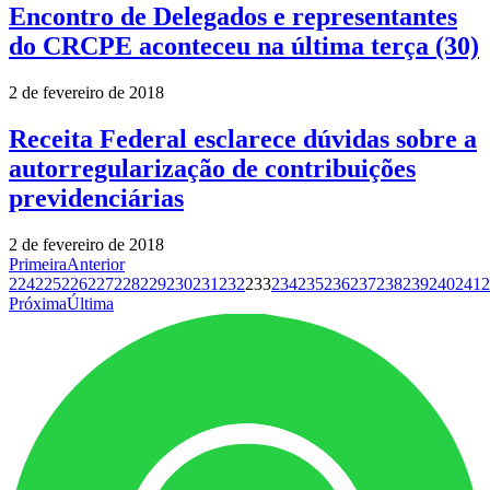
Encontro de Delegados e representantes
do CRCPE aconteceu na última terça (30)
2 de fevereiro de 2018
Receita Federal esclarece dúvidas sobre a
autorregularização de contribuições
previdenciárias
2 de fevereiro de 2018
Primeira
Anterior
224
225
226
227
228
229
230
231
232
233
234
235
236
237
238
239
240
241
2
Próxima
Última