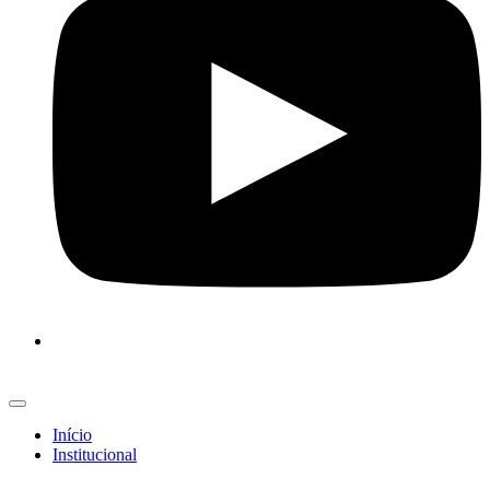
Início
Institucional