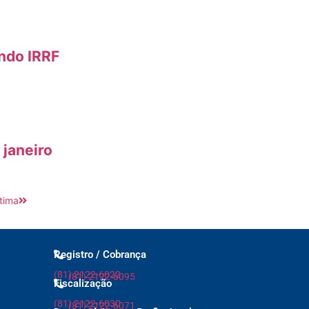
endo IRRF
 janeiro
tima
Registro / Cobrança
(81) 2122-6022
(81) 2122-6095
Fiscalização
(81) 2122-6030
(81) 2122-6071