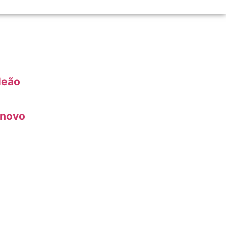
leão
 novo