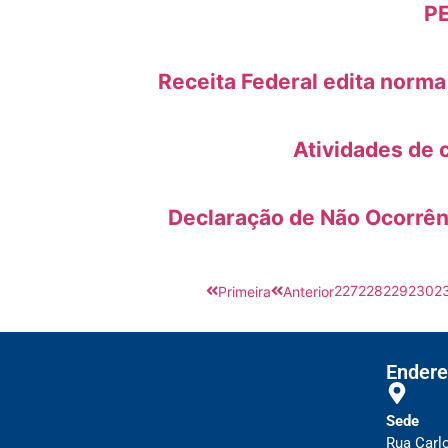
PE
Receita Federal edita norma
Atividades de 
Declaração de Não Ocorrênc
227
228
229
230
2
Primeira
Anterior
Endere
Sede
Rua Carl