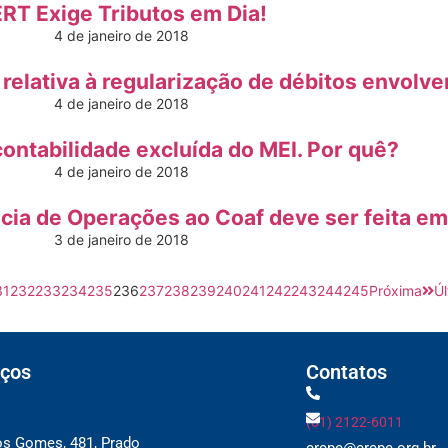
RT Exige Tributos em Dia!
4 de janeiro de 2018
 relativa à regularização de débitos envolv
4 de janeiro de 2018
contabilidade excluída do MEI. Por quê?
4 de janeiro de 2018
ia de Operações ao Coaf deve ser feita em
3 de janeiro de 2018
31
232
233
234
235
236
237
238
239
240
241
242
243
244
245
Próxima
Úl
ços
Contatos
(81) 2122-6011
os Gomes, 481, Prado
crcpe@crcpe.org.br