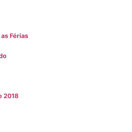
 as Férias
ido
e 2018