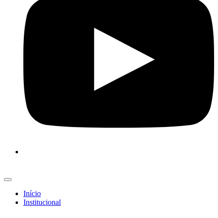
Início
Institucional