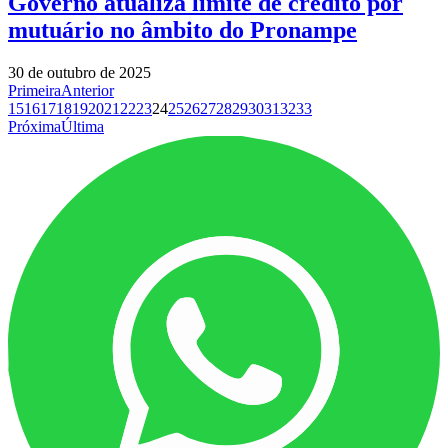
Governo atualiza limite de crédito por
mutuário no âmbito do Pronampe
30 de outubro de 2025
Primeira
Anterior
15
16
17
18
19
20
21
22
23
24
25
26
27
28
29
30
31
32
33
Próxima
Última