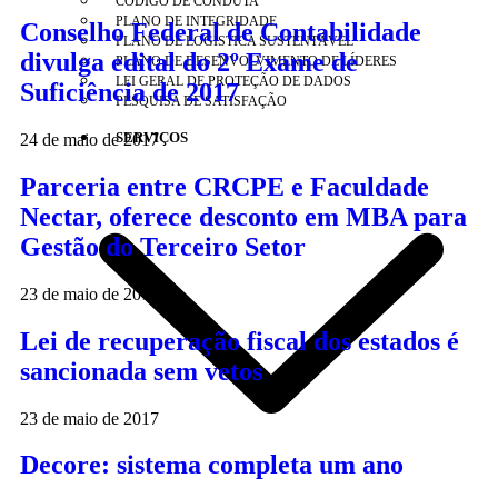
CÓDIGO DE CONDUTA
PLANO DE INTEGRIDADE
Conselho Federal de Contabilidade
PLANO DE LOGÍSTICA SUSTENTÁVEL
divulga edital do 2º Exame de
PLANO DE DESENVOLVIMENTO DE LÍDERES
LEI GERAL DE PROTEÇÃO DE DADOS
Suficiência de 2017
PESQUISA DE SATISFAÇÃO
SERVIÇOS
24 de maio de 2017
Parceria entre CRCPE e Faculdade
Nectar, oferece desconto em MBA para
Gestão do Terceiro Setor
23 de maio de 2017
Lei de recuperação fiscal dos estados é
sancionada sem vetos
23 de maio de 2017
Decore: sistema completa um ano