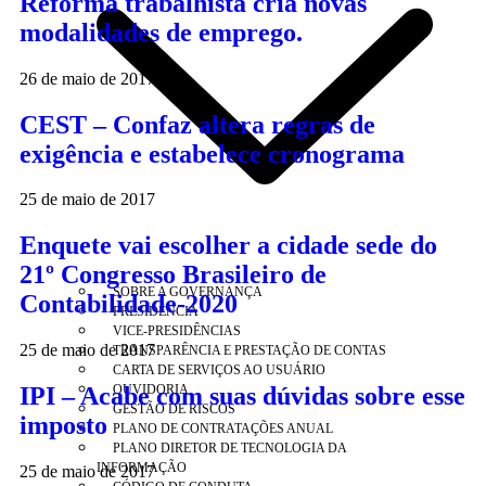
Reforma trabalhista cria novas
modalidades de emprego.
26 de maio de 2017
CEST – Confaz altera regras de
exigência e estabelece cronograma
25 de maio de 2017
Enquete vai escolher a cidade sede do
21º Congresso Brasileiro de
SOBRE A GOVERNANÇA
Contabilidade-2020
PRESIDÊNCIA
VICE-PRESIDÊNCIAS
25 de maio de 2017
TRANSPARÊNCIA E PRESTAÇÃO DE CONTAS
CARTA DE SERVIÇOS AO USUÁRIO
IPI – Acabe com suas dúvidas sobre esse
OUVIDORIA
GESTÃO DE RISCOS
imposto
PLANO DE CONTRATAÇÕES ANUAL
PLANO DIRETOR DE TECNOLOGIA DA
INFORMAÇÃO
25 de maio de 2017