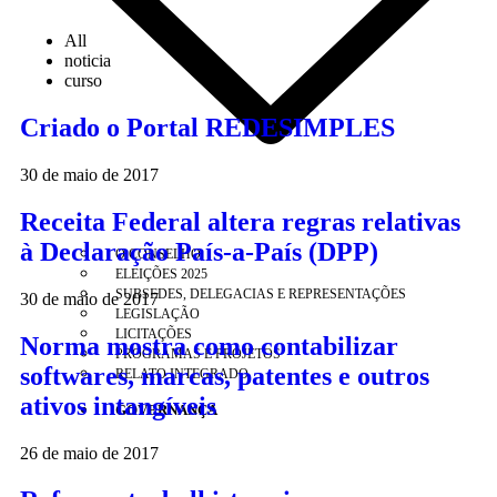
All
noticia
curso
Criado o Portal REDESIMPLES
30 de maio de 2017
Receita Federal altera regras relativas
à Declaração País-a-País (DPP)
O CONSELHO
ELEIÇÕES 2025
SUBSEDES, DELEGACIAS E REPRESENTAÇÕES
30 de maio de 2017
LEGISLAÇÃO
LICITAÇÕES
Norma mostra como contabilizar
PROGRAMAS E PROJETOS
softwares, marcas, patentes e outros
RELATO INTEGRADO
ativos intangíveis
GOVERNANÇA
26 de maio de 2017