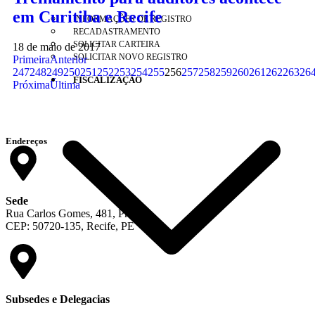
em Curitiba e Recife
INFORMAÇÕES DE REGISTRO
RECADASTRAMENTO
SOLICITAR CARTEIRA
18 de maio de 2017
SOLICITAR NOVO REGISTRO
Primeira
Anterior
247
248
249
250
251
252
253
254
255
256
257
258
259
260
261
262
263
26
FISCALIZAÇÃO
Próxima
Última
Endereços
Sede
Rua Carlos Gomes, 481, Prado
CEP: 50720-135, Recife, PE
Subsedes e Delegacias