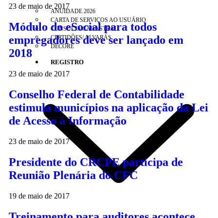
23 de maio de 2017
ANUIDADE 2026
CARTA DE SERVIÇOS AO USUÁRIO
Módulo do eSocial para todos
CONSULTA CADASTRAL
empregadores deve ser lançado em
CERTIDÕES/ ALVARÁS
DECORE
2018
REGISTRO
23 de maio de 2017
Conselho Federal de Contabilidade
estimula municípios na aplicação da Lei
de Acesso à Informação
23 de maio de 2017
Presidente do CRCPE participa de
Reunião Plenária do CFC
19 de maio de 2017
Treinamento para auditores acontece