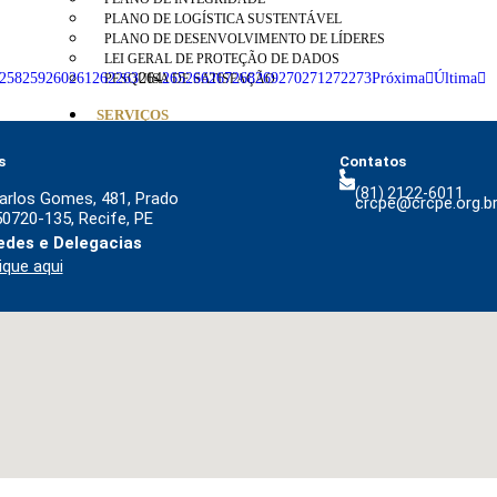
a do Imposto de Renda será definida em março
PLANO DE LOGÍSTICA SUSTENTÁVEL
2 de março de 2017
PLANO DE DESENVOLVIMENTO DE LÍDERES
LEI GERAL DE PROTEÇÃO DE DADOS
258
259
260
261
262
263
264
265
266
267
268
269
270
271
272
273
Próxima
Última
PESQUISA DE SATISFAÇÃO
SERVIÇOS
s
Contatos
(81) 2122-6011
arlos Gomes, 481, Prado
crcpe@crcpe.org.b
50720-135, Recife, PE
des e Delegacias
ique aqui