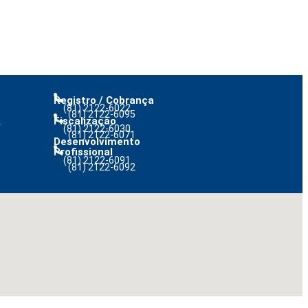
Registro / Cobrança
(81) 2122-6022
(81) 2122-6095
Fiscalização
r
(81) 2122-6030
(81) 2122-6071
Desenvolvimento
Profissional
(81) 2122-6091
(81) 2122-6092