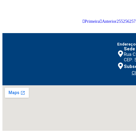
Correção da tabel
Primeira
Anterior
255
256
257
Endereço
Sede
Rua C
CEP: 
Subse
Cl