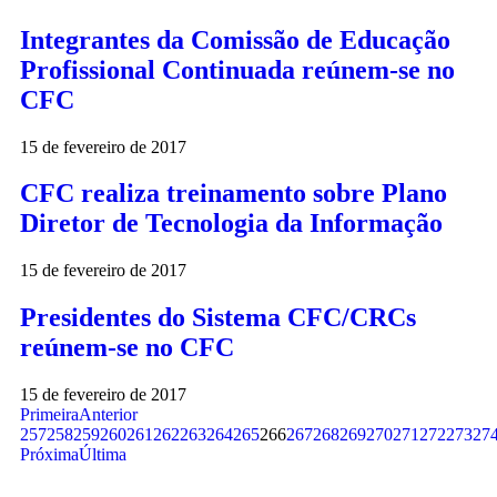
Integrantes da Comissão de Educação
Profissional Continuada reúnem-se no
CFC
15 de fevereiro de 2017
CFC realiza treinamento sobre Plano
Diretor de Tecnologia da Informação
15 de fevereiro de 2017
Presidentes do Sistema CFC/CRCs
reúnem-se no CFC
15 de fevereiro de 2017
Primeira
Anterior
257
258
259
260
261
262
263
264
265
266
267
268
269
270
271
272
273
27
Próxima
Última