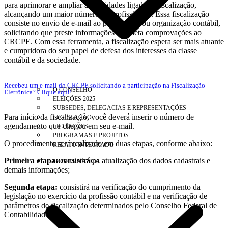
para aprimorar e ampliar as atividades ligadas à fiscalização,
alcançando um maior número de profissionais. Essa fiscalização
consiste no envio de e-mail ao profissional ou organização contábil,
solicitando que preste informações e remeta comprovações ao
CRCPE. Com essa ferramenta, a fiscalização espera ser mais atuante
e cumpridora do seu papel de defesa dos interesses da classe
contábil e da sociedade.
Recebeu um e-mail do CRCPE solicitando a participação na Fiscalização
O CONSELHO
Eletrônica? Clique aqui!
ELEIÇÕES 2025
SUBSEDES, DELEGACIAS E REPRESENTAÇÕES
Para início da fiscalização, você deverá inserir o número de
LEGISLAÇÃO
agendamento que chegou em seu e-mail.
LICITAÇÕES
PROGRAMAS E PROJETOS
O procedimento será realizado em duas etapas, conforme abaixo:
RELATO INTEGRADO
Primeira etapa:
consistirá na atualização dos dados cadastrais e
GOVERNANÇA
demais informações;
Segunda etapa:
consistirá na verificação do cumprimento da
legislação no exercício da profissão contábil e na verificação de
parâmetros de fiscalização determinados pelo Conselho Federal de
Contabilidade;