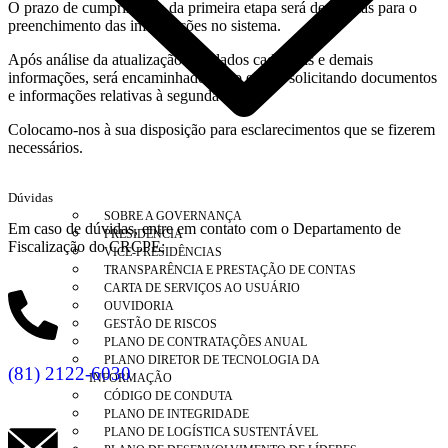
O prazo de cumprimento da primeira etapa será de 10 dias para o
preenchimento das informações no sistema.
Após análise da atualização dos dados cadastrais e demais
informações, será encaminhado novo e-mail solicitando documentos
e informações relativas à segunda etapa.
Colocamo-nos à sua disposição para esclarecimentos que se fizerem
necessários.
Dúvidas
SOBRE A GOVERNANÇA
Em caso de dúvidas, entre em contato com o Departamento de
PRESIDÊNCIA
Fiscalização do CRCPE:
VICE-PRESIDÊNCIAS
TRANSPARÊNCIA E PRESTAÇÃO DE CONTAS
CARTA DE SERVIÇOS AO USUÁRIO
OUVIDORIA
GESTÃO DE RISCOS
PLANO DE CONTRATAÇÕES ANUAL
PLANO DIRETOR DE TECNOLOGIA DA
(81) 2122-6030
INFORMAÇÃO
CÓDIGO DE CONDUTA
PLANO DE INTEGRIDADE
PLANO DE LOGÍSTICA SUSTENTÁVEL