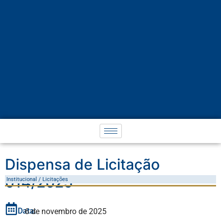
Dispensa de Licitação
014/2025
Institucional / Licitações
Data:
6 de novembro de 2025