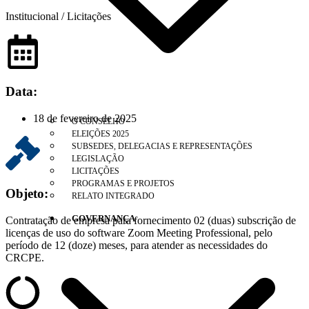
Institucional / Licitações
Data:
18 de fevereiro de 2025
O CONSELHO
ELEIÇÕES 2025
SUBSEDES, DELEGACIAS E REPRESENTAÇÕES
LEGISLAÇÃO
LICITAÇÕES
PROGRAMAS E PROJETOS
Objeto:
RELATO INTEGRADO
GOVERNANÇA
Contratação de empresa para fornecimento 02 (duas) subscrição de
licenças de uso do software Zoom Meeting Professional, pelo
período de 12 (doze) meses, para atender as necessidades do
CRCPE.