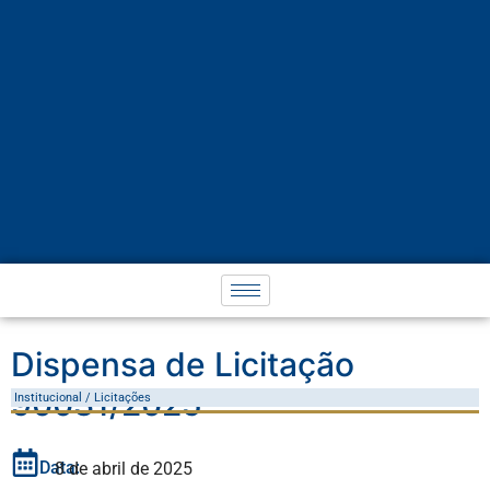
Dispensa de Licitação
90031/2025
Institucional / Licitações
Data:
8 de abril de 2025