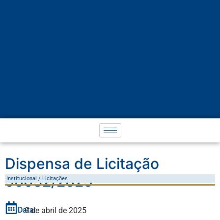
Dispensa de Licitação
90032/2025
Institucional / Licitações
Data:
9 de abril de 2025