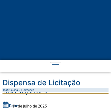
Dispensa de Licitação
90036/2025
Institucional / Licitações
Data:
14 de julho de 2025