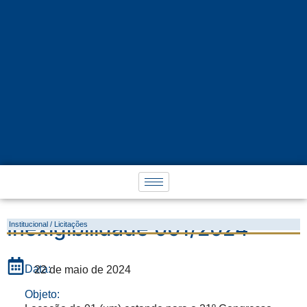
Inexigibilidade 001/2024
Institucional / Licitações
Data:
22 de maio de 2024
Objeto: