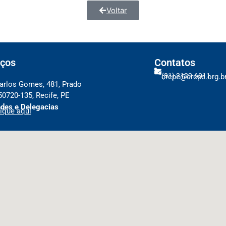
Voltar
ços
Contatos
(81) 2122-6011
crcpe@crcpe.org.b
arlos Gomes, 481, Prado
50720-135, Recife, PE
des e Delegacias
ique aqui