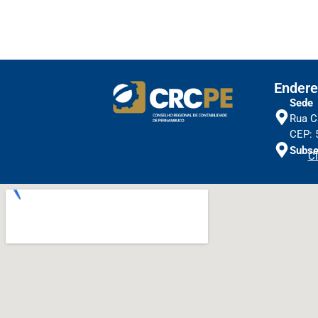
Endere
Sede
Rua C
CEP: 
Subse
Cl