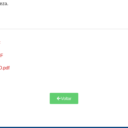
eza.
F
DF
.pdf
Voltar