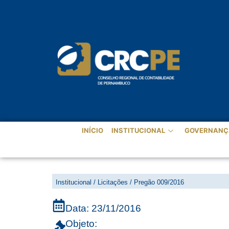
INÍCIO
INSTITUCIONAL
GOVERNANÇ
LICITAÇÕES - PREGÃO 009/2
Institucional / Licitações / Pregão 009/2016
Data: 23/11/2016
Objeto: