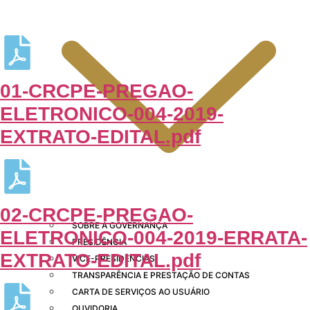
01-CRCPE-PREGAO-
ELETRONICO-004-2019-
EXTRATO-EDITAL.pdf
02-CRCPE-PREGAO-
SOBRE A GOVERNANÇA
ELETRONICO-004-2019-ERRATA-
PRESIDÊNCIA
EXTRATO-EDITAL.pdf
VICE-PRESIDÊNCIAS
TRANSPARÊNCIA E PRESTAÇÃO DE CONTAS
CARTA DE SERVIÇOS AO USUÁRIO
OUVIDORIA