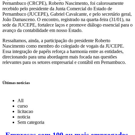
Pernambuco (CRCPE), Roberto Nascimento, foi calorosamente
recebido pelo presidente da Junta Comercial do Estado de
Pernambuco (JUCEPE), Gabriel Cavalcante, e pelo secretário geral,
João Damasceno. O encontro, registrado na quarta-feira (31/01), na
sede da JUCEPE, fortalece laços e promove diálogo essencial para o
avanço da contabilidade em nosso Estado.
Ressaltamos, ainda, a participação do presidente Roberto
Nascimento como membro do colegiado de vogais da JUCEPE.
Essa integração de papéis reforça a harmonia entre as entidades,
direcionando para uma abordagem mais focada nas questões
relevantes para os setores empresarial e contábil em Pernambuco.
Últimas notícias
All
curso
licitacao
noticia
Sem categoria
Empresas com 100 ou mais empregados