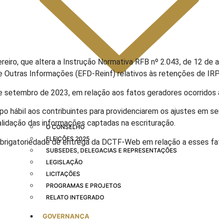
ereiro, que altera a Instrução Normativa RFB nº 2.043, de 12 de 
e Outras Informações (EFD-Reinf) relativos às retenções de IRP
1 de setembro de 2023, em relação aos fatos geradores ocorridos
mpo hábil aos contribuintes para providenciarem os ajustes em se
validação das informações captadas na escrituração.
O CONSELHO
ELEIÇÕES 2025
e obrigatoriedade de entrega da DCTF-Web em relação a esses 
SUBSEDES, DELEGACIAS E REPRESENTAÇÕES
LEGISLAÇÃO
LICITAÇÕES
PROGRAMAS E PROJETOS
RELATO INTEGRADO
GOVERNANÇA