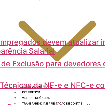
mpregados devem atualizar 
arência Salarial
 de Exclusão para devedores 
 Técnicas da NF-e e NFC-e c
SOBRE A GOVERNANÇA
PRESIDÊNCIA
VICE-PRESIDÊNCIAS
TRANSPARÊNCIA E PRESTAÇÃO DE CONTAS