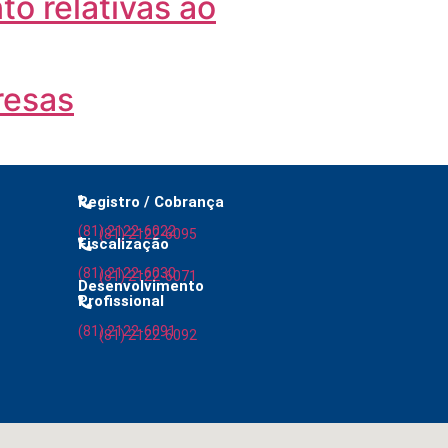
to relativas ao
resas
Registro / Cobrança
(81) 2122-6022
(81) 2122-6095
Fiscalização
(81) 2122-6030
(81) 2122-6071
Desenvolvimento
Profissional
(81) 2122-6091
(81) 2122-6092