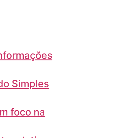
informações
do Simples
om foco na