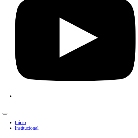
Início
Institucional