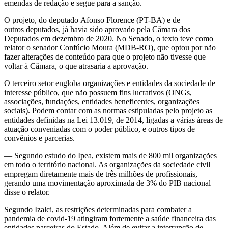
emendas de redação e segue para a sanção.
O projeto, do deputado Afonso Florence (PT-BA) e de
outros deputados, já havia sido aprovado pela Câmara dos
Deputados em dezembro de 2020. No Senado, o texto teve como
relator o senador Confúcio Moura (MDB-RO), que optou por não
fazer alterações de conteúdo para que o projeto não tivesse que
voltar à Câmara, o que atrasaria a aprovação.
O terceiro setor engloba organizações e entidades da sociedade de
interesse público, que não possuem fins lucrativos (ONGs,
associações, fundações, entidades beneficentes, organizações
sociais). Podem contar com as normas estipuladas pelo projeto as
entidades definidas na Lei 13.019, de 2014, ligadas a várias áreas de
atuação conveniadas com o poder público, e outros tipos de
convênios e parcerias.
— Segundo estudo do Ipea, existem mais de 800 mil organizações
em todo o território nacional. As organizações da sociedade civil
empregam diretamente mais de três milhões de profissionais,
gerando uma movimentação aproximada de 3% do PIB nacional —
disse o relator.
Segundo Izalci, as restrições determinadas para combater a
pandemia de covid-19 atingiram fortemente a saúde financeira das
entidades parceiras do Estado. Além de evitar a interrupção de