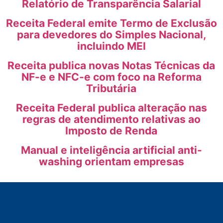
Relatório de Transparência Salarial
Receita Federal emite Termo de Exclusão
para devedores do Simples Nacional,
incluindo MEI
Receita publica novas Notas Técnicas da
NF-e e NFC-e com foco na Reforma
Tributária
Receita Federal publica alteração nas
regras de atendimento relativas ao
Imposto de Renda
Manual e inteligência artificial anti-
washing orientam empresas