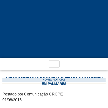
CURSO PRESTAÇÃO DE CONTAS ELEITORAIS ACONTECEU
HOME / NOTÍCIAS
EM PALMARES
Postado por Comunicação CRCPE
01/08/2016