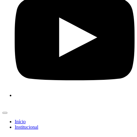
Início
Institucional