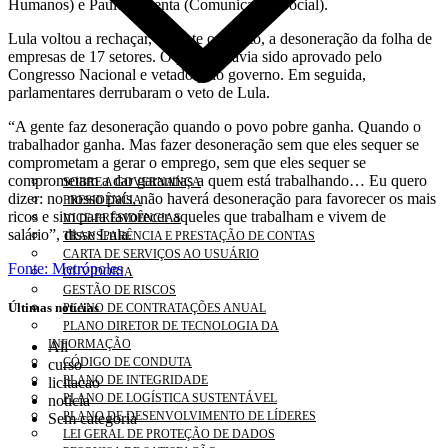
Humanos) e Paulo Pimenta (Comunicação Social).
Lula voltou a rechaçar, durante o evento, a desoneração da folha de
empresas de 17 setores. O projeto havia sido aprovado pelo
Congresso Nacional e vetado pelo governo. Em seguida,
parlamentares derrubaram o veto de Lula.
“A gente faz desoneração quando o povo pobre ganha. Quando o
trabalhador ganha. Mas fazer desoneração sem que eles sequer se
comprometam a gerar o emprego, sem que eles sequer se
comprometam a dar garantias a quem está trabalhando… Eu quero
SOBRE A GOVERNANÇA
dizer: no nosso país, não haverá desoneração para favorecer os mais
PRESIDÊNCIA
ricos e sim para favorecer aqueles que trabalham e vivem de
VICE-PRESIDÊNCIAS
salário”, disse Lula.
TRANSPARÊNCIA E PRESTAÇÃO DE CONTAS
CARTA DE SERVIÇOS AO USUÁRIO
Fonte: Metrópoles
OUVIDORIA
GESTÃO DE RISCOS
Últimas notícias
PLANO DE CONTRATAÇÕES ANUAL
PLANO DIRETOR DE TECNOLOGIA DA
INFORMAÇÃO
All
CÓDIGO DE CONDUTA
curso
PLANO DE INTEGRIDADE
licitacao
PLANO DE LOGÍSTICA SUSTENTÁVEL
noticia
PLANO DE DESENVOLVIMENTO DE LÍDERES
Sem categoria
LEI GERAL DE PROTEÇÃO DE DADOS