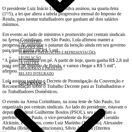
O presidente Luiz Inácio Lula da Silva assinou, na quarta-feira
(1º/5), a lei que altera a tabela progressiva mensal do Imposto de
Renda, para isentar trabalhadores que ganham até dois salários
mínimos.
Em evento ao lado de ministros e promovido por centrais sindicais
na Arena Corinthians, em São Paulo, Lula afirmou manter a
O CONSELHO
promessa de aumentar o patamar da isenção ainda em seu governo
ELEIÇÕES 2025
para quem ganha até R$ 5 mil.
SUBSEDES, DELEGACIAS E REPRESENTAÇÕES
LEGISLAÇÃO
“A palavra continua em pé. A partir de hoje, quem ganha R$ 2,8 mil
LICITAÇÕES
paga zero de Imposto de Renda, e vamos chegar a R$ 5 mil”,
PROGRAMAS E PROJETOS
afirmou.
RELATO INTEGRADO
Lula assinou também o Decreto de Promulgação da Convenção e
GOVERNANÇA
Recomendação sobre o Trabalho Decente para as Trabalhadoras e
os Trabalhadores Domésticos.
O evento na Arena Corinthians, na zona leste de São Paulo, foi
organizado por centrais sindicais. Ao lado do presidente, estavam o
deputado federal Guilherme Boulos (PSOL), seu candidato a
prefeito de São Paulo, o vice-presidente da República, Geraldo
Alckmin, e ministros, como Luiz Marinho (Trabalho), Alexandre
Padilha (Relações Institucionais), Silvio Almeida (Direitos