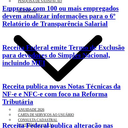
PESQUISA DE SATISFAÇÃO
Empresas com 100 ou mais empregados
SERVIÇOS
devem atualizar informações para o 6º
Relatório de Transparência Salarial
Receita Federal emite Termo de Exclusão
para devedores do Simples Nacional,
incluindo MEI
Receita publica novas Notas Técnicas da
NF-e e NFC-e com foco na Reforma
Tributária
ANUIDADE 2026
CARTA DE SERVIÇOS AO USUÁRIO
CONSULTA CADASTRAL
Receita Federal publica alteração nas
CERTIDÕES/ ALVARÁS