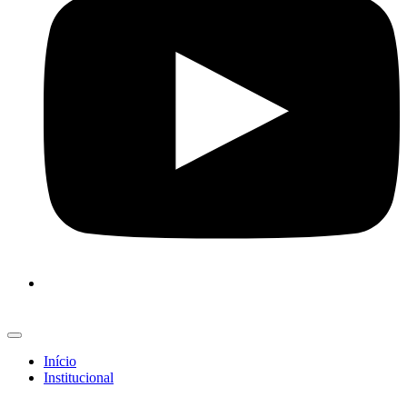
Início
Institucional