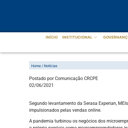
INÍCIO
INSTITUCIONAL
GOVERNANÇ
QUASE 10% DOS MICROEMPRE
Home / Notícias
Postado por Comunicação CRCPE
02/06/2021
Segundo levantamento da Serasa Experian, MEIs
impulsionados pelas vendas online.
A pandemia turbinou os negócios dos microempre
o próprio negócio como microempreendedores in