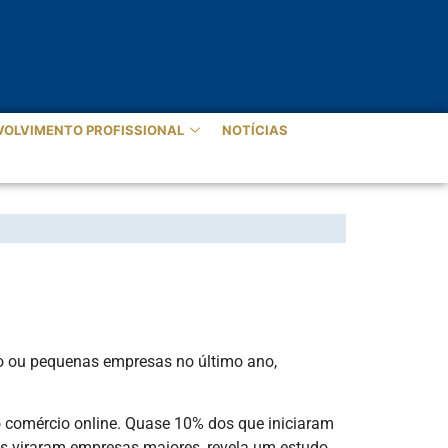
VOLVIMENTO PROFISSIONAL
NOTÍCIAS
RES COM A PANDEMIA
o ou pequenas empresas no último ano,
 comércio online. Quase 10% dos que iniciaram
s viraram empresas maiores, revela um estudo