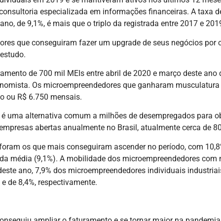
 consultoria especializada em informações financeiras. A tax
o, de 9,1%, é mais que o triplo da registrada entre 2017 e 2019
res que conseguiram fazer um upgrade de seus negócios por c
 estudo.
turamento de 700 mil MEIs entre abril de 2020 e março deste a
economista. Os microempreendedores que ganharam musculatura
no ou R$ 6.750 mensais.
je é uma alternativa comum a milhões de desempregados para 
e empresas abertas anualmente no Brasil, atualmente cerca de 8
foram os que mais conseguiram ascender no período, com 10,8%
da média (9,1%). A mobilidade dos microempreendedores com neg
deste ano, 7,9% dos microempreendedores individuais industria
 e de 8,4%, respectivamente.
onseguiu ampliar o faturamento e se tornar maior na pandemia