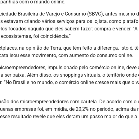
ompanhias com o mundo online.
Sociedade Brasileira de Varejo e Consumo (SBVC), antes mesmo 
estavam criando vários serviços para os lojista, como platafor
-los focados naquilo que eles sabem fazer: compra e vender. “
cossistemas, foi coincidência.”
places, na opinião de Terra, que têm feito a diferença. Isto é,
catalisou esse movimento, com aumento do consumo online.
oempreendedores, impulsionado pelo comércio online, deve cont
da ser baixa. Além disso, os shoppings virtuais, o território o
r. “No Brasil e no mundo, o comércio online cresce mais que o v
ensão dos microempreendedores com cautela. De acordo com o e
enas empresas foi, em média, de 20,2% no período, acima da 
esse resultado revele que eles deram um passo maior do que a