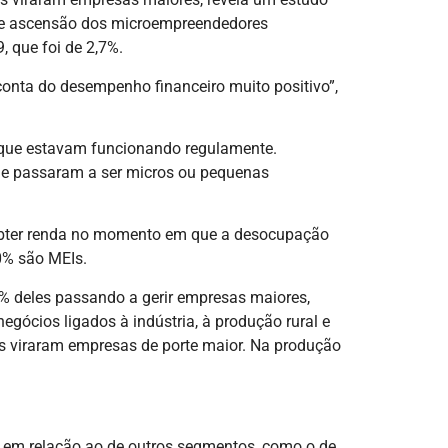
a de ascensão dos microempreendedores
, que foi de 2,7%.
onta do desempenho financeiro muito positivo”,
no que estavam funcionando regulamente.
 e passaram a ser micros ou pequenas
obter renda no momento em que a desocupação
0% são MEIs.
 deles passando a gerir empresas maiores,
ócios ligados à indústria, à produção rural e
is viraram empresas de porte maior. Na produção
 em relação ao de outros segmentos, como o de