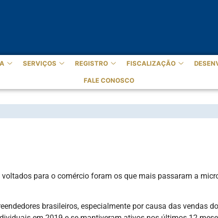
A
SERVIÇOS
REGISTRO
FISCALIZAÇÃO
DESEN
FALE CONOSCO
ENDEDORES VIRARAM EMPRESAS MAIO
 voltados para o comércio foram os que mais passaram a micr
endedores brasileiros, especialmente por causa das vendas do
dividuais em 2019 e se mantiveram ativos nos últimos 12 mese