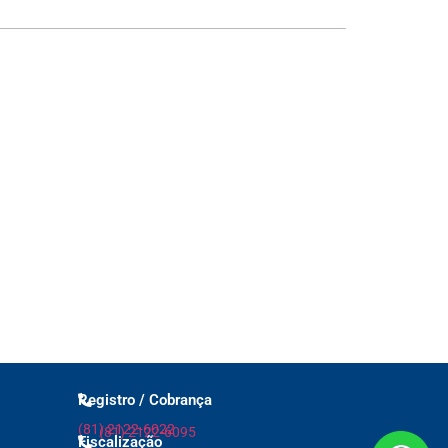
Registro / Cobrança
(81) 2122-6022
(81) 2122-6095
Fiscalização