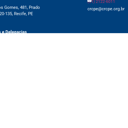
(81) 2122-6011
os Gomes, 481, Prado
crcpe@crcpe.org.br
0-135, Recife, PE
 e Delegacias
ique aqui