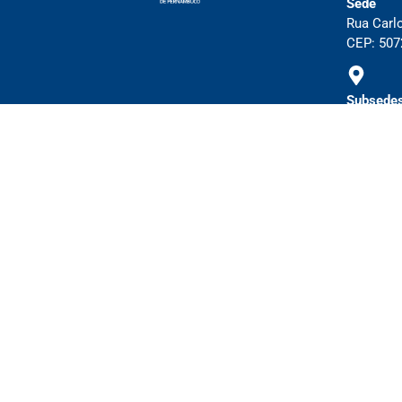
Sede
Rua Carl
CEP: 5072
Subsedes
Cl