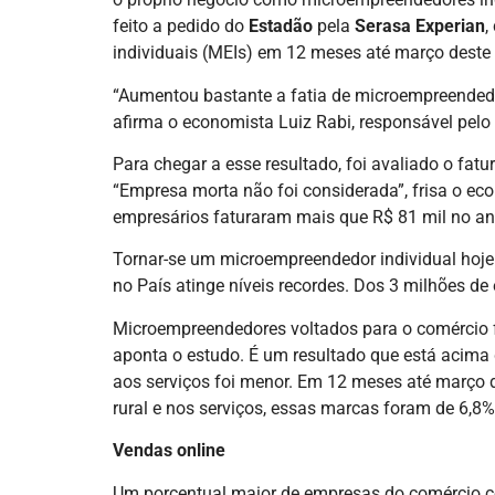
feito a pedido do
Estadão
pela
Serasa Experian
,
individuais (MEIs) em 12 meses até março deste an
“Aumentou bastante a fatia de microempreendedo
afirma o economista Luiz Rabi, responsável pelo
Para chegar a esse resultado, foi avaliado o fa
“Empresa morta não foi considerada”, frisa o 
empresários faturaram mais que R$ 81 mil no a
Tornar-se um microempreendedor individual ho
no País atinge níveis recordes. Dos 3 milhões d
Microempreendedores voltados para o comércio 
aponta o estudo. É um resultado que está acima 
aos serviços foi menor. Em 12 meses até março 
rural e nos serviços, essas marcas foram de 6,8%
Vendas online
Um porcentual maior de empresas do comércio c