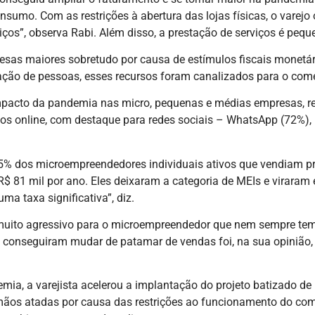
umo. Com as restrições à abertura das lojas físicas, o varejo 
os”, observa Rabi. Além disso, a prestação de serviços é peque
sas maiores sobretudo por causa de estímulos fiscais monetár
lação de pessoas, esses recursos foram canalizados para o comé
 impacto da pandemia nas micro, pequenas e médias empresas, 
os online, com destaque para redes sociais – WhatsApp (72%),
2,5% dos microempreendedores individuais ativos que vendiam p
R$ 81 mil por ano. Eles deixaram a categoria de MEIs e viraram
ma taxa significativa”, diz.
uito agressivo para o microempreendedor que nem sempre tem 
 conseguiram mudar de patamar de vendas foi, na sua opinião, 
mia, a varejista acelerou a implantação do projeto batizado de 
os atadas por causa das restrições ao funcionamento do comér