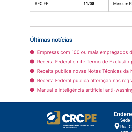
RECIFE
11/08
Mercure R
Últimas notícias
Empresas com 100 ou mais empregados deve
Receita Federal emite Termo de Exclusão 
Receita publica novas Notas Técnicas da 
Receita Federal publica alteração nas reg
Manual e inteligência artificial anti-wash
Endere
Sede
Rua C