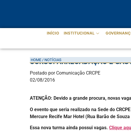
INÍCIO
INSTITUCIONAL
GOVERNANÇ
HOME / NOTÍCIAS
CURSO: ARRECADAÇÃO E GAS
Postado por Comunicação CRCPE
02/08/2016
ATENÇÃO: Devido a grande procura, novas vagas
O evento que seria realizado na Sede do CRCPE 
Mercure Recife Mar Hotel (Rua Barão de Souza 
Essa nova turma ainda possui vagas.
Clique aqu