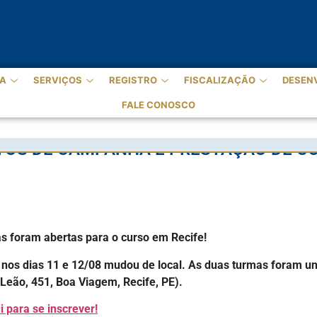
A
SERVIÇOS
REGISTRO
FISCALIZAÇÃO
DESEN
FALE CONOSCO
TOS DE CAMPANHA E PRESTAÇÃO DE CO
 foram abertas para o curso em Recife!
nos dias 11 e 12/08 mudou de local. As duas turmas foram uni
Leão, 451, Boa Viagem, Recife, PE).
i para se inscrever!