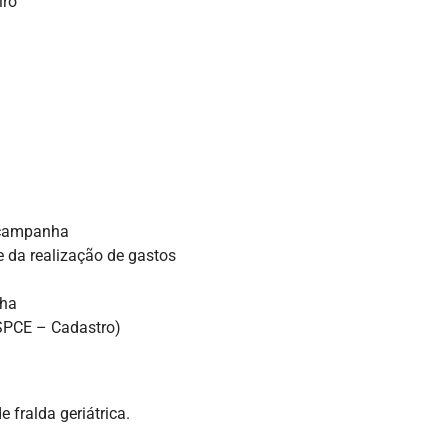
iro
 campanha
 da realização de gastos
nha
(SPCE – Cadastro)
e fralda geriátrica.