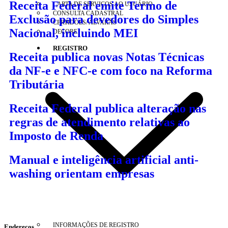
Receita Federal emite Termo de
CARTA DE SERVIÇOS AO USUÁRIO
CONSULTA CADASTRAL
Exclusão para devedores do Simples
CERTIDÕES/ ALVARÁS
Nacional, incluindo MEI
DECORE
REGISTRO
Receita publica novas Notas Técnicas
da NF-e e NFC-e com foco na Reforma
Tributária
Receita Federal publica alteração nas
regras de atendimento relativas ao
Imposto de Renda
Manual e inteligência artificial anti-
washing orientam empresas
INFORMAÇÕES DE REGISTRO
Endereços