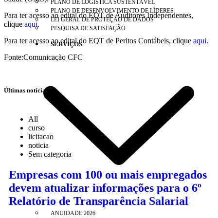
PLANO DE LOGÍSTICA SUSTENTÁVEL
PLANO DE DESENVOLVIMENTO DE LÍDERES
Para ter acesso ao edital do EQT de Auditores Independentes,
LEI GERAL DE PROTEÇÃO DE DADOS
clique
aqui
.
PESQUISA DE SATISFAÇÃO
Para ter acesso ao edital do EQT de Peritos Contábeis, clique
aqui
.
SERVIÇOS
Fonte:Comunicação CFC
Últimas notícias
All
curso
licitacao
noticia
Sem categoria
Empresas com 100 ou mais empregados
devem atualizar informações para o 6º
Relatório de Transparência Salarial
ANUIDADE 2026