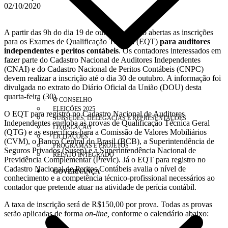
02/10/2020
A partir das 9h do dia 19 de outubro, estarão abertas as inscrições
para os Exames de Qualificação Técnica (EQT)
para auditores
independentes e peritos contábeis
. Os contadores interessados em
fazer parte do Cadastro Nacional de Auditores Independentes
(CNAI) e do Cadastro Nacional de Peritos Contábeis (CNPC)
devem realizar a inscrição até o dia 30 de outubro. A informação foi
divulgada no extrato do Diário Oficial da União (DOU) desta
quarta-feira (30).
O CONSELHO
ELEIÇÕES 2025
O EQT para registro no Cadastro Nacional de Auditores
SUBSEDES, DELEGACIAS E REPRESENTAÇÕES
Independentes engloba as provas de Qualificação Técnica Geral
LEGISLAÇÃO
(QTG) e as específicas para a Comissão de Valores Mobiliários
LICITAÇÕES
(CVM), o Banco Central do Brasil (BCB), a Superintendência de
PROGRAMAS E PROJETOS
Seguros Privados (Susep) e a Superintendência Nacional de
RELATO INTEGRADO
Previdência Complementar (Previc). Já o EQT para registro no
Cadastro Nacional de Peritos Contábeis avalia o nível de
GOVERNANÇA
conhecimento e a competência técnico-profissional necessários ao
contador que pretende atuar na atividade de perícia contábil.
A taxa de inscrição será de R$150,00 por prova. Todas as provas
serão aplicadas de forma
on-line,
conforme o calendário abaixo: