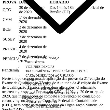
PROVA
DATA
HORÁRIO
30 de novembro
Das 14h às 18h – horário oficial de
QTG
de 2020
Brasília (DF)
1º de dezembro de
CVM
2020
2 de dezembro de
BCB
2020
3 de dezembro de
SUSEP
2020
4 de dezembro de
PREVIC
2020
7 de dezembro de
SOBRE A GOVERNANÇA
PERÍCIA
2020
PRESIDÊNCIA
VICE-PRESIDÊNCIAS
Pandemia
TRANSPARÊNCIA E PRESTAÇÃO DE CONTAS
CARTA DE SERVIÇOS AO USUÁRIO
Neste ano, o cronograma de aplicação das provas da 21ª edição do
OUVIDORIA
Exame de Qualificação Técnica de Auditor e da 4ª edição do Exame
GESTÃO DE RISCOS
de Qualificação Técnica sofreu duas alterações. O adiamento
PLANO DE CONTRATAÇÕES ANUAL
ocorreu em respeito à Portaria do CFC n.º 103, de 20 de março de
PLANO DIRETOR DE TECNOLOGIA DA
2020, que institui ações de combate e prevenção ao contágio do
INFORMAÇÃO
coronavírus no âmbito do Conselho Federal de Contabilidade
CÓDIGO DE CONDUTA
(CFC), bem como as recomendações da Organização Mundial de
PLANO DE INTEGRIDADE
Saúde (OMS).