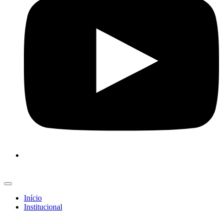
Início
Institucional