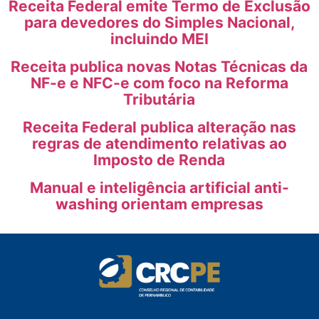
Receita Federal emite Termo de Exclusão
para devedores do Simples Nacional,
incluindo MEI
Receita publica novas Notas Técnicas da
NF-e e NFC-e com foco na Reforma
Tributária
Receita Federal publica alteração nas
regras de atendimento relativas ao
Imposto de Renda
Manual e inteligência artificial anti-
washing orientam empresas