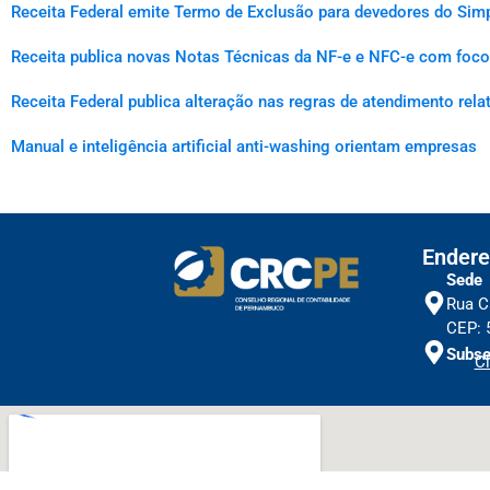
Receita Federal emite Termo de Exclusão para devedores do Simp
Receita publica novas Notas Técnicas da NF-e e NFC-e com foco 
Receita Federal publica alteração nas regras de atendimento rel
Manual e inteligência artificial anti-washing orientam empresas
Endere
Sede
Rua C
CEP: 
Subse
Cl