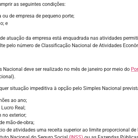
umprir as seguintes condições:
a ou de empresa de pequeno porte;
o; e
 de atuação da empresa está enquadrada nas atividades permiti
lte pelo número de Classificação Nacional de Atividades Econ
 Nacional deve ser realizado no mês de janeiro por meio do
Por
ional).
uer situação impeditiva à opção pelo Simples Nacional prevista
hões ao ano;
 Lucro Real;
no exterior;
de mão-de-obra;
o de atividades uma receita superior ao limite proporcional de
tuto Nacional do Seguro Social
(INSS)
ou as Fazendas Públicas 