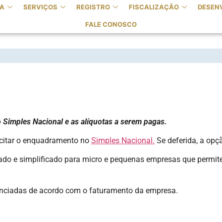
A
SERVIÇOS
REGISTRO
FISCALIZAÇÃO
DESEN
FALE CONOSCO
UEM PODE SOLICITAR O ENQUADRAMEN
Simples Nacional e as alíquotas a serem pagas.
licitar o enquadramento no
Simples Nacional.
Se deferida, a opçã
tado e simplificado para micro e pequenas empresas que permite 
enciadas de acordo com o faturamento da empresa.