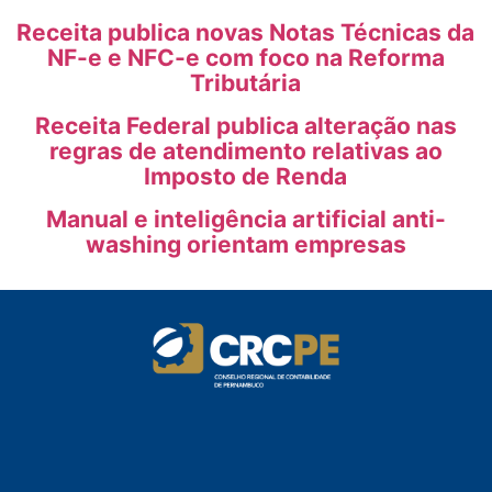
Receita publica novas Notas Técnicas da
NF-e e NFC-e com foco na Reforma
Tributária
Receita Federal publica alteração nas
regras de atendimento relativas ao
Imposto de Renda
Manual e inteligência artificial anti-
washing orientam empresas