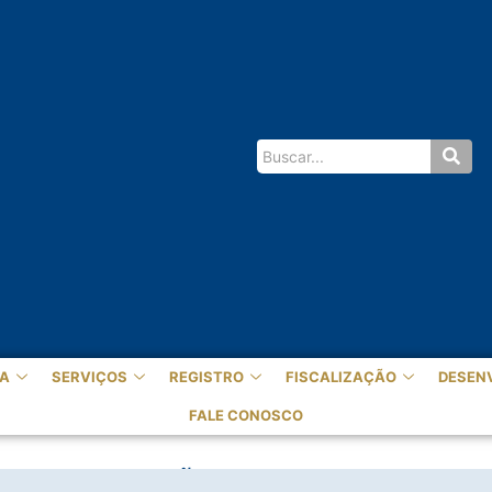
A
SERVIÇOS
REGISTRO
FISCALIZAÇÃO
DESEN
FALE CONOSCO
2: PROVAS SERÃO REALIZADAS NO DIA 1