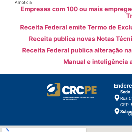
All
noticia
Empresas com 100 ou mais empregado
T
Receita Federal emite Termo de Excl
Receita publica novas Notas Técn
Receita Federal publica alteração n
Manual e inteligência 
Endere
Sede
Rua C
CEP: 
Subse
Cl