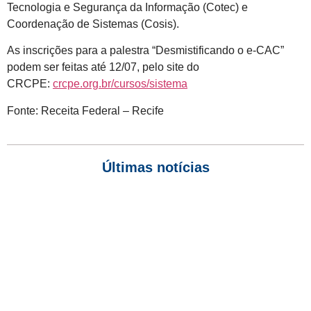
Tecnologia e Segurança da Informação (Cotec) e
Coordenação de Sistemas (Cosis).
As inscrições para a palestra “Desmistificando o e-CAC”
podem ser feitas até 12/07, pelo site do
CRCPE:
crcpe.org.br/cursos/sistema
Fonte: Receita Federal – Recife
Últimas notícias
Empresas com 100 ou mais empregados devem atualizar
informações para o 6º Relatório de Transparência Salarial
Receita Federal emite Termo de Exclusão para devedores do
Simples Nacional, incluindo MEI
Receita publica novas Notas Técnicas da NF-e e NFC-e com
foco na Reforma Tributária
Receita Federal publica alteração nas regras de atendimento