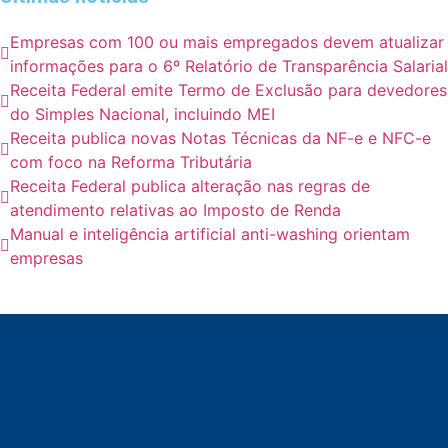
Empresas com 100 ou mais empregados devem atualizar
informações para o 6º Relatório de Transparência Salarial
Receita Federal emite Termo de Exclusão para devedores
do Simples Nacional, incluindo MEI
Receita publica novas Notas Técnicas da NF-e e NFC-e
com foco na Reforma Tributária
Receita Federal publica alteração nas regras de
atendimento relativas ao Imposto de Renda
Manual e inteligência artificial anti-washing orientam
empresas