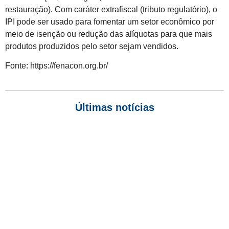
restauração). Com caráter extrafiscal (tributo regulatório), o
IPI pode ser usado para fomentar um setor econômico por
meio de isenção ou redução das alíquotas para que mais
produtos produzidos pelo setor sejam vendidos.
Fonte: https://fenacon.org.br/
Últimas notícias
Empresas com 100 ou mais empregados devem atualizar
informações para o 6º Relatório de Transparência Salarial
Receita Federal emite Termo de Exclusão para devedores do
Simples Nacional, incluindo MEI
Receita publica novas Notas Técnicas da NF-e e NFC-e com
foco na Reforma Tributária
Receita Federal publica alteração nas regras de atendimento
relativas ao Imposto de Renda