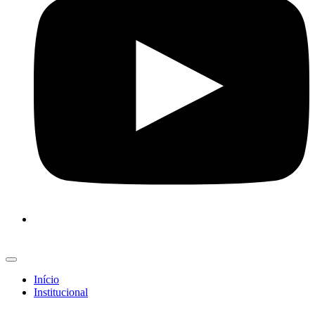
Início
Institucional