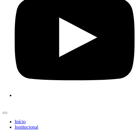
Início
Institucional