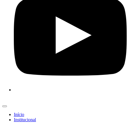
Início
Institucional