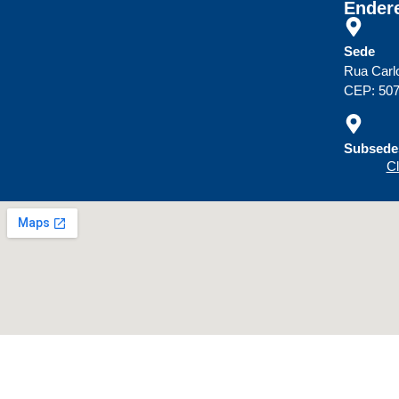
Ender
Sede
Rua Carl
CEP: 507
Subsedes
Cl