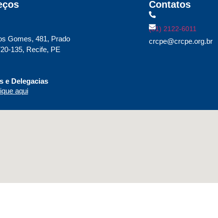
eços
Contatos
(81) 2122-6011
os Gomes, 481, Prado
crcpe@crcpe.org.br
20-135, Recife, PE
 e Delegacias
ique aqui