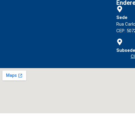
Ender
Sede
Rua Carl
CEP: 5072
Subsede
Cl