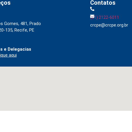
eços
Contatos
(81) 2122-6011
os Gomes, 481, Prado
crcpe@crcpe.org.br
0-135, Recife, PE
s e Delegacias
ique aqui