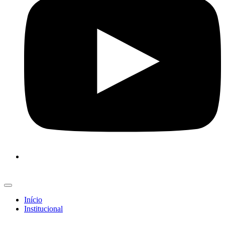
Início
Institucional