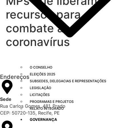
MPs que liberam
recursos para
combate ao
coronavírus
O CONSELHO
ELEIÇÕES 2025
Endereços
SUBSEDES, DELEGACIAS E REPRESENTAÇÕES
LEGISLAÇÃO
LICITAÇÕES
Sede
PROGRAMAS E PROJETOS
Rua Carlos Gomes, 481, Prado
RELATO INTEGRADO
CEP: 50720-135, Recife, PE
GOVERNANÇA