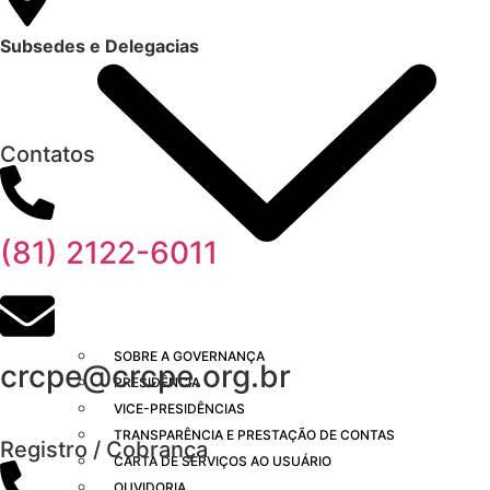
Subsedes e Delegacias
Clique aqui
Contatos
(81) 2122-6011
SOBRE A GOVERNANÇA
crcpe@crcpe.org.br
PRESIDÊNCIA
VICE-PRESIDÊNCIAS
TRANSPARÊNCIA E PRESTAÇÃO DE CONTAS
Registro / Cobrança
CARTA DE SERVIÇOS AO USUÁRIO
OUVIDORIA