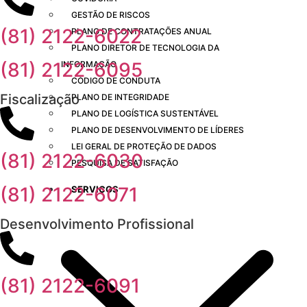
GESTÃO DE RISCOS
(81) 2122-6022
PLANO DE CONTRATAÇÕES ANUAL
PLANO DIRETOR DE TECNOLOGIA DA
(81) 2122-6095
INFORMAÇÃO
CÓDIGO DE CONDUTA
Fiscalização
PLANO DE INTEGRIDADE
PLANO DE LOGÍSTICA SUSTENTÁVEL
PLANO DE DESENVOLVIMENTO DE LÍDERES
LEI GERAL DE PROTEÇÃO DE DADOS
(81) 2122-6030
PESQUISA DE SATISFAÇÃO
(81) 2122-6071
SERVIÇOS
Desenvolvimento Profissional
(81) 2122-6091