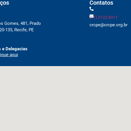
ços
Contatos
(81) 2122-6011
os Gomes, 481, Prado
crcpe@crcpe.org.br
0-135, Recife, PE
 e Delegacias
ique aqui