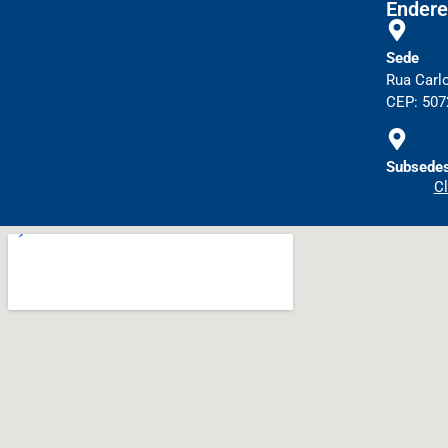
Endere
Sede
Rua Carl
CEP: 5072
Subsedes
Cl