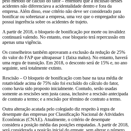
pelo método de cálculo do fator – entendeu que a inclusão desses
acidentes não diferenciava a acidentalidade dentro e fora da
empresa. Além disso, esse critério não deve ser considerado para
bonificar ou sobretaxar a empresa, uma vez que o empregador não
possui ingerência sobre os acidentes de trajeto.
A partir de 2018, o bloqueio de bonificação por morte ou invalidez
continuará valendo. No entanto, esse bloqueio terá repercussão em
apenas uma vigência.
Os conselheiros também aprovaram a exclusão da redução de 25%
do valor do FAP que ultrapassar 1 (faixa malus). No entanto, haverá
uma regra de transição. Em 2018, o desconto será de 15% e, no ano
seguinte, será totalmente extinto.
Rescisão – O bloqueio de bonificação com base na taxa média de
rotatividade acima de 75% não foi excluído do cálculo do fator,
como havia sido proposto inicialmente. Contudo, serão usadas
somente as rescisões sem justa causa, inclusive a rescisão antecipada
de contrato a termo; e a rescisão por término de contrato a termo.
Outra alteração acatada pelo colegiado diz respeito à regra de
desempate das empresas por Classificação Nacional de Atividades
Econômicas (CNAE). Atualmente, o critério de desempate
considera a posição média das posições empatadas. A partir de 2018,
será considerada a posição inicial do empate, sem alterar o número