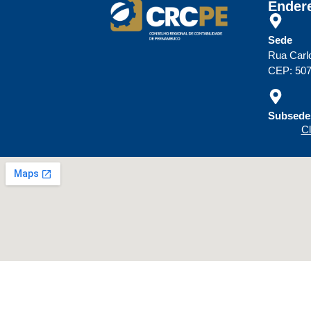
Ender
Sede
Rua Carl
CEP: 507
Subsedes
Cl