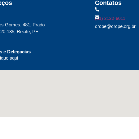
eços
Contatos
(81) 2122-6011
os Gomes, 481, Prado
crcpe@crcpe.org.br
20-135, Recife, PE
 e Delegacias
ique aqui